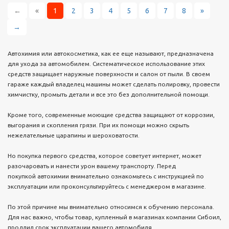
←
«
1
2
3
4
5
6
7
8
»
→
Автохимия или автокосметика, как ее еще называют, предназначена
для ухода за автомобилем. Систематическое использование этих
средств защищает наружные поверхности и салон от пыли. В своем
гараже каждый владелец машины может сделать полировку, провести
химчистку, промыть детали и все это без дополнительной помощи.
Кроме того, современные моющие средства защищают от коррозии,
выгорания и скопления грязи. При их помощи можно скрыть
нежелательные царапины и шероховатости.
Но покупка первого средства, которое советует интернет, может
разочаровать и нанести урон вашему транспорту. Перед
покупкой автохимии внимательно ознакомьтесь с инструкцией по
эксплуатации или проконсультируйтесь с менеджером в магазине.
По этой причине мы внимательно относимся к обучению персонала.
Для нас важно, чтобы товар, купленный в магазинах компании Сибоил,
продлил срок эксплуатации вашего автомобиля.