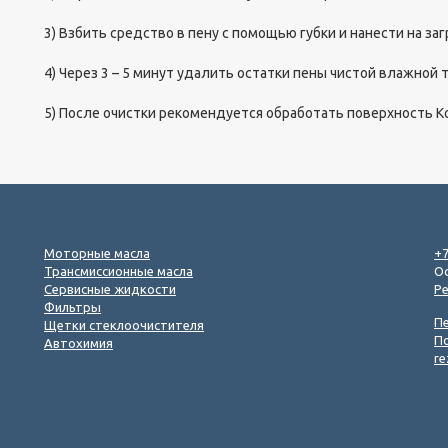
3) Взбить средство в пену с помощью губки и нанести на з
4) Через 3 – 5 минут удалить остатки пены чистой влажной 
5) После очистки рекомендуется обработать поверхность
Моторные масла
+7
Трансмиссионные масла
Ос
Сервисные жидкости
Р
Фильтры
П
Щетки стеклоочистителя
П
Автохимия
re