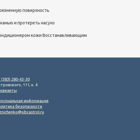
агрязненную поверхность
тканью и протереть насухо
 Кондиционером кожи Восстанавливающим
 (383) 280-43-30
тровского, 111, к. 4
еквизиты
ерсональная информация
олитика безопасности
znichenko@sibcastrol.ru