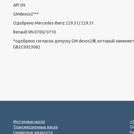
API SN
GMdexos2™*
Одобрено Mercedes-Benz 229.31/ 229.51
Renault RN 0700/ 0710
*одобрено согласно допуску GM dexos2®, который заменяет
GB2C0923082
0
Моторные масла
+7
Трансмиссионные масла
Ос
Сервисные жидкости
Р