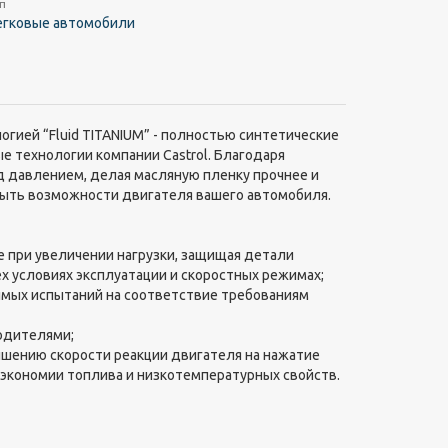
п
егковые автомобили
огией “Fluid TITANIUM” - полностью синтетические
 технологии компании Castrol. Благодаря
 давлением, делая масляную пленку прочнее и
крыть возможности двигателя вашего автомобиля.
 при увеличении нагрузки, защищая детали
ех условиях эксплуатации и скоростных режимах;
имых испытаний на соответствие требованиям
одителями;
ышению скорости реакции двигателя на нажатие
 экономии топлива и низкотемпературных свойств.