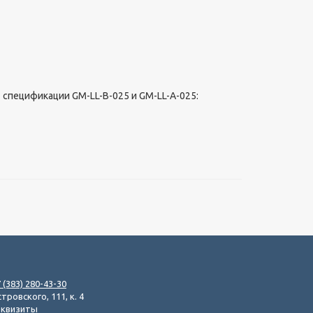
 спецификации GM-LL-B-025 и GM-LL-A-025:
 (383) 280-43-30
тровского, 111, к. 4
еквизиты