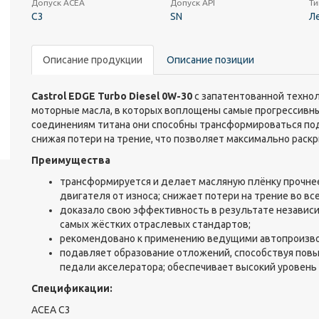
Допуск ACEA
Допуск API
Ти
C3
SN
Л
Описание продукции
Описание позиции
Castrol EDGE Turbo Diesel 0W-30
с запатентованной технол
моторные масла, в которых воплощены самые прогрессивные
соединениям титана они способны трансформироваться под
снижая потери на трение, что позволяет максимально рас
Преимущества
трансформируется и делает масляную плёнку прочнее
двигателя от износа; снижает потери на трение во вс
доказало свою эффективность в результате независ
самых жёстких отраслевых стандартов;
рекомендовано к применению ведущими автопроизв
подавляет образование отложений, способствуя пов
педали акселератора; обеспечивает высокий уровень
Спецификации:
ACEA C3