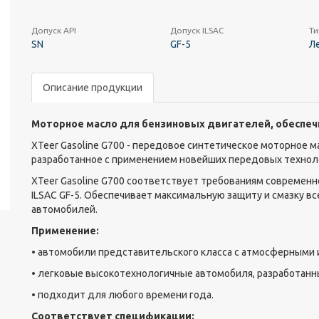
Допуск API
Допуск ILSAC
Ти
SN
GF-5
Л
Описание продукции
Моторное масло для бензиновых двигателей, обеспеч
XTeer Gasoline G700 - передовое синтетическое моторное 
разработанное с применением новейших передовых технол
XTeer Gasoline G700 соответствует требованиям современн
ILSAC GF-5. Обеспечивает максимальную защиту и смазку в
автомобилей.
Применение:
• автомобили представительского класса с атмосферными
• легковые высокотехнологичные автомобиля, разработан
• подходит для любого времени года.
Соответствует спецификации: