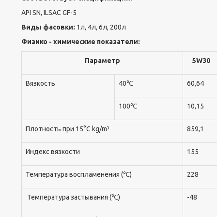
API SN, ILSAC GF-5
Виды фасовки:
1л, 4л, 6л, 200л
Физико - химические показатели:
Параметр
5W30
Вязкость
40℃
60,64
100℃
10,15
Плотность при 15°C kg/m³
859,1
Индекс вязкости
155
Температура воспламенения (℃)
228
Температура застывания (℃)
-48