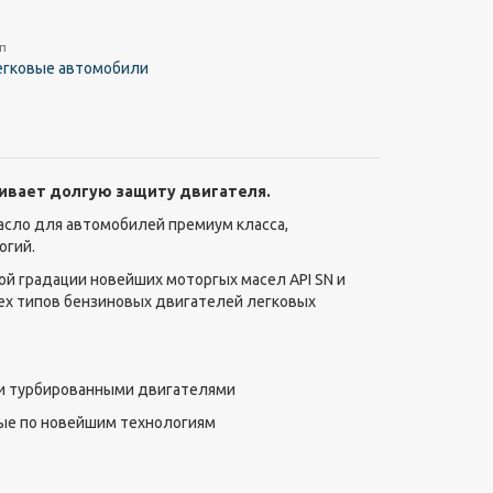
п
егковые автомобили
ивает долгую защиту двигателя.
масло для автомобилей премиум класса,
огий.
ой градации новейших моторгых масел API SN и
сех типов бензиновых двигателей легковых
 и турбированными двигателями
ные по новейшим технологиям