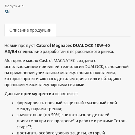
Допуск API
SN
Описание продукции
Новый продукт
Catsrol Magnatec DUALOCK 10W-40
A3/B4
специально разработан для российского рынка.
Моторное масло Castrol MAGNATEC создано с
использованием новейшей технологии DUALOCK, основанной
на применении уникальных молекул нового поколения,
которые притягиваются к деталям двигателя и обладают
прочными межмолекулярными связями.
Данные
преимущества
позволяют:
формировать прочный защитный смазочный слой
между парами трения;
значительно (до 50%) снижать износ деталей
двигателя при его прогреве² и работе в режиме “стоп-
старт”³;
достигать особого уровня защиты, который