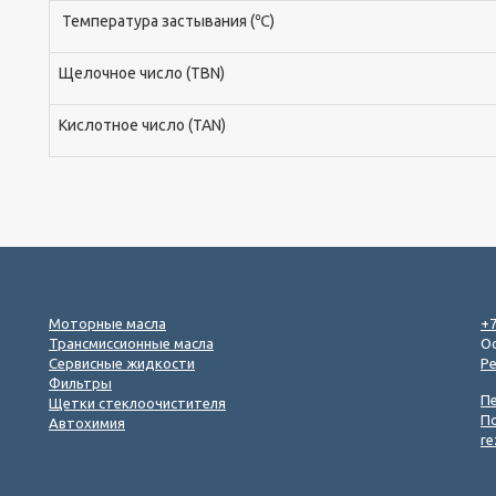
Температура застывания (℃)
Щелочное число (TBN)
Кислотное число (TAN)
Моторные масла
+7
Трансмиссионные масла
Ос
Сервисные жидкости
Р
Фильтры
П
Щетки стеклоочистителя
П
Автохимия
re