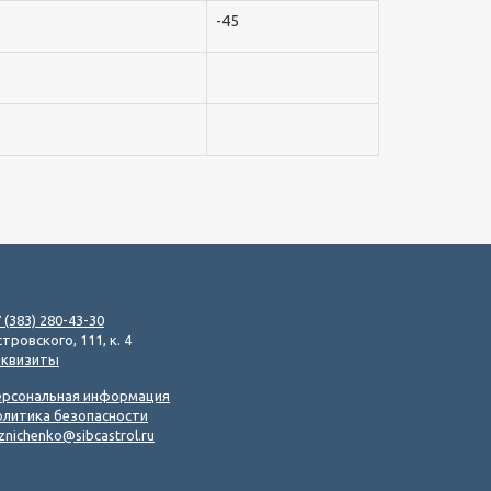
-45
 (383) 280-43-30
тровского, 111, к. 4
еквизиты
ерсональная информация
олитика безопасности
znichenko@sibcastrol.ru