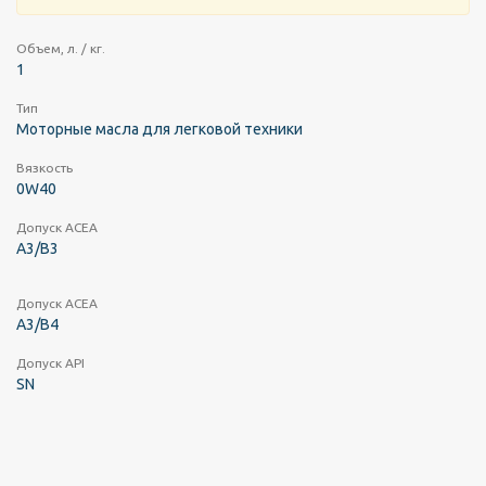
Объем, л. / кг.
1
Тип
Моторные масла для легковой техники
Вязкость
0W40
Допуск ACEA
A3/B3
Допуск ACEA
A3/B4
Допуск API
SN