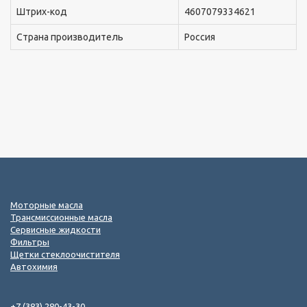
Штрих-код
4607079334621
Страна производитель
Россия
Моторные масла
Трансмиссионные масла
Сервисные жидкости
Фильтры
Щетки стеклоочистителя
Автохимия
+7 (383) 280-43-30