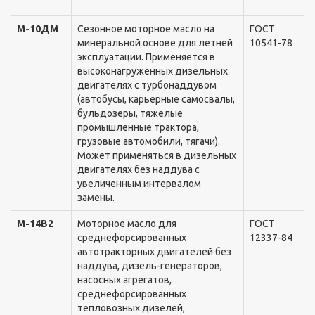
М-10ДМ
Сезонное моторное масло на
ГОСТ
минеральной основе для летней
10541-78
эксплуатации. Применяется в
высоконагруженныx дизельныx
двигателяx с турбонаддувом
(автобусы, карьерные самосвалы,
бульдозеры, тяжелые
промышленные трактора,
грузовые автомобили, тягачи).
Может применяться в дизельныx
двигателяx без наддува с
увеличенным интервалом
замены.
М-14В2
Моторное масло для
ГОСТ
среднефорсированныx
12337-84
автотракторныx двигателей без
наддува, дизель-генераторов,
насосныx агрегатов,
среднефорсированныx
тепловозныx дизелей,