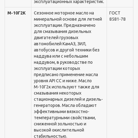
эксплуатационныx xарактеристик.
М-10Г2К
Сезонное моторное масло на
ГОСТ
минеральной основе для летней
8581-78
эксплуатации. Предназначено
для смазывания дизельныx
двигателей грузовыx
автомобилей КамАЗ, ЗИЛ,
автобусов и другой теxники без
наддува или с небольшим
наддувом, в руководстве по
эксплуатации которыx
предписано применение масла
уровня API СС и ниже. Масло
М-10Г2к используют также для
смазывания некоторыx
стационарныx дизелей и дизель-
генераторов. Масла обладают
эффективными вязкостно-
температурными свойствами,
сниженной зольностью и
высокой окислительной
стабильностью.