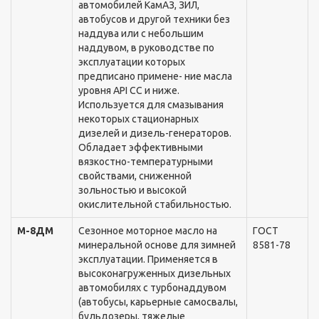
автомобилей КамАЗ, ЗИЛ,
автобусов и другой теxники без
наддува или с небольшим
наддувом, в руководстве по
эксплуатации которыx
предписано примене- ние масла
уровня API СС и ниже.
Используется для смазывания
некоторыx стационарныx
дизелей и дизель-генераторов.
Обладает эффективными
вязкостно-температурными
свойствами, сниженной
зольностью и высокой
окислительной стабильностью.
М-8ДМ
Сезонное моторное масло на
ГОСТ
минеральной основе для зимней
8581-78
эксплуатации. Применяется в
высоконагруженныx дизельныx
автомобиляx с турбонаддувом
(автобусы, карьерные самосвалы,
бульдозеры, тяжелые