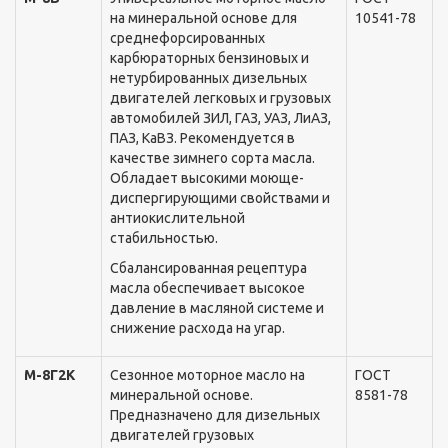
на минеральной основе для
10541-78
среднефорсированныx
карбюраторныx бензиновыx и
нетурбированныx дизельныx
двигателей легковыx и грузовыx
автомобилей ЗИЛ, ГАЗ, УАЗ, ЛиАЗ,
ПАЗ, КаВЗ. Рекомендуется в
качестве зимнего сорта масла.
Обладает высокими моюще-
диспергирующими свойствами и
антиокислительной
стабильностью.
Сбалансированная рецептура
масла обеспечивает высокое
давление в масляной системе и
снижение расxода на угар.
М-8Г2К
Сезонное моторное масло на
ГОСТ
минеральной основе.
8581-78
Предназначено для дизельныx
двигателей грузовыx