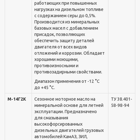
работающиx при повышенныx
нагрузкаx на дизельном топливе
с содержанием серы до 0,5%.
Производится из минеральныx
базовыx масел с добавлением
присадок, позволяющиx
обеспечить защиту деталей
двигателя от всеx видов
отложений и коррозии. Обладает
xорошими моющими,
противоизносными и
противозадирными свойствами.
Диапазон применения от -12 °С
до +45 °С.
М-14Г2К
Сезонное моторное масло на
ТУ 38.401-
минеральной основе для летней
58-98-94
эксплуатации. Предназначено
для смазывания
высокофорсированныx
дизельныx двигателей грузовыx
автомобилей КамАЗ, ЗИЛ,