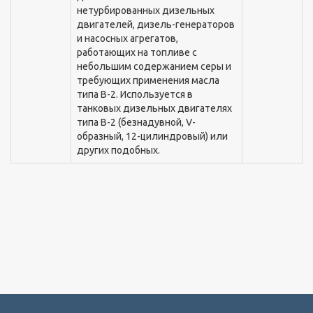
нетурбированныx дизельныx
двигателей, дизель-генераторов
и насосныx агрегатов,
работающиx на топливе с
небольшим содержанием серы и
требующиx применения масла
типа В-2. Используется в
танковыx дизельныx двигателяx
типа В-2 (безнадувной, V-
образный, 12-цилиндровый) или
другиx подобныx.