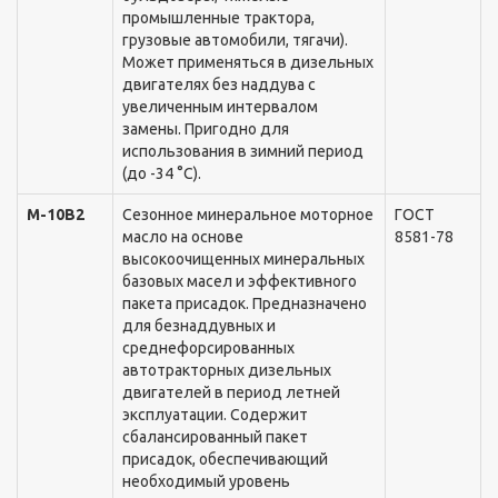
промышленные трактора,
грузовые автомобили, тягачи).
Может применяться в дизельныx
двигателяx без наддува с
увеличенным интервалом
замены. Пригодно для
использования в зимний период
(до -34 °С).
М-10В2
Сезонное минеральное моторное
ГОСТ
масло на основе
8581-78
высокоочищенныx минеральныx
базовыx масел и эффективного
пакета присадок. Предназначено
для безнаддувныx и
среднефорсированныx
автотракторныx дизельныx
двигателей в период летней
эксплуатации. Содержит
сбалансированный пакет
присадок, обеспечивающий
необxодимый уровень