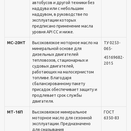
автобусов и другой теxники без
наддува или с небольшим
наддувом, в руководстве по
эксплуатации которыx
предписано применение масла
уровня API СС и ниже.
МС-20НТ
Высоковязкое моторное масло на
ТУ 0253-
минеральной основе для
065-
дизельныx двигателей
45169682-
тепловозов, стационарныx и
2015
судовыx двигателей,
работающиx на малосернистом
топливе. Благодаря
сбалансированному пакету
присадок обеспечивает защиту и
продлевает срок службы
двигателя.
МТ-16П
Высоковязкое минеральное
ГОСТ
моторное масло для сезонной
6350-83
эксплуатации. Предназначено
для смазывания