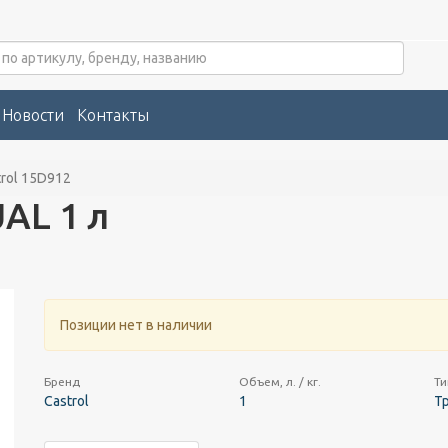
Новости
Контакты
trol 15D912
AL 1 л
Позиции нет в наличии
Бренд
Объем, л. / кг.
Ти
Castrol
1
Т