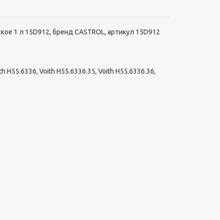
кое 1 л 15D912, бренд CASTROL, артикул 15D912
 H55.6336, Voith H55.6336.35, Voith H55.6336.36,