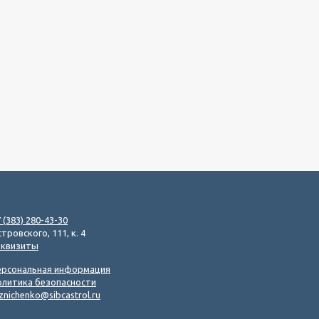
 (383) 280-43-30
тровского, 111, к. 4
еквизиты
ерсональная информация
олитика безопасности
znichenko@sibcastrol.ru