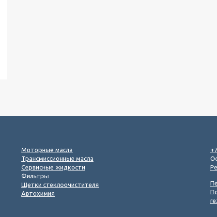
Моторные масла
+7
Трансмиссионные масла
Ос
Сервисные жидкости
Р
Фильтры
П
Щетки стеклоочистителя
П
Автохимия
re