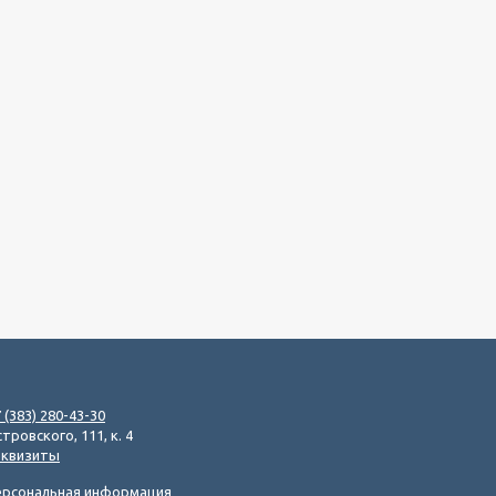
 (383) 280-43-30
тровского, 111, к. 4
еквизиты
ерсональная информация