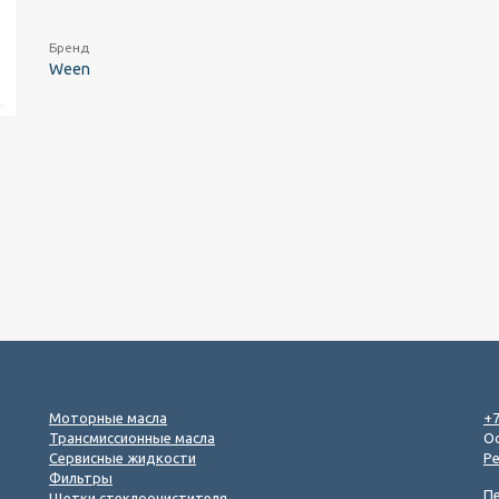
Бренд
Ween
Моторные масла
+7
Трансмиссионные масла
Ос
Сервисные жидкости
Р
Фильтры
П
Щетки стеклоочистителя