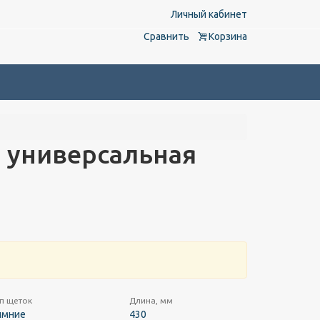
Личный кабинет
Сравнить
Корзина
 универсальная
п щеток
Длина, мм
имние
430