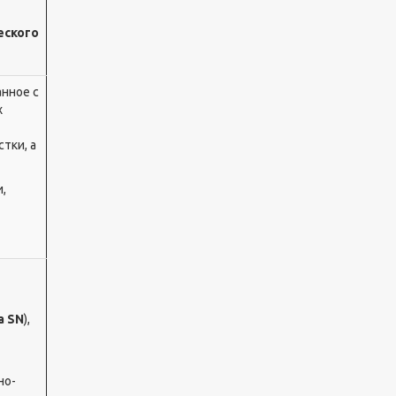
еского
нное с
х
тки, а
,
а SN
),
но-