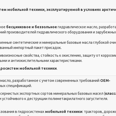
тем мобильной техники, эксплуатируемой в условиях арктич
нное
бесцинковое и беззольное
гидравлическое масло, разработа
ний производителей гидравлического оборудования и зарубежны
венные синтетические и минеральные базовые масла глубокой очис
ванный импортный пакет присадок.
воизносные свойства, стойкость к окислению, защиту от коррозии
ыми и антиокислительными характеристиками.
дросистем мобильной техники
.
 масло, разработанное с учетом современных требований
OEM-
ных спецификаций.
сернистых экспортных сортов минеральных базовых масел (
класс
и устойчивого к деструкции полиметакрилатного загустителя.
зования в гидросистемах
мобильной техники
: тракторов, дорож