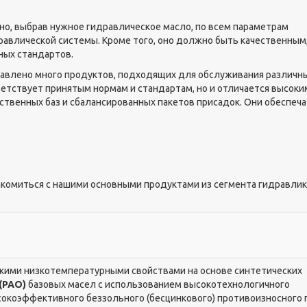
о, выбрав нужное гидравлическое масло, по всем параметрам
влической системы. Кроме того, оно должно быть качественным
ных стандартов.
авлено много продуктов, подходящих для обслуживания различн
ветствует принятым нормам и стандартам, но и отличается высоки
ственных баз и сбалансированных пакетов присадок. Они обеспеча
комиться с нашими основными продуктами из сегмента гидравлики
окими низкотемпературными свойствами на основе синтетических
(РАО)
базовых масел с использованием высокотехнологичного
сокоэффективного беззольного (бесцинкового) противоизносного 