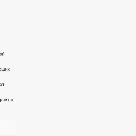
ой
яющих
еют
ров по