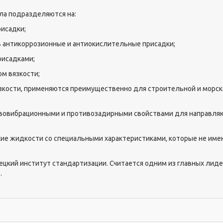
ла подразделяются на:
исадки;
ь антикоррозионные и антиокислительные присадки;
рисадками;
м вязкости;
зкости, применяются преимущественно для строительной и морск
вовибрационными и противозадирными свойствами для направл
ие жидкости со специальными характеристиками, которые не им
цкий институт стандартизации. Считается одним из главных лиде
.