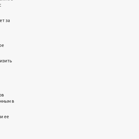
с
ет за
ое
низить
ов
анным в
и ее