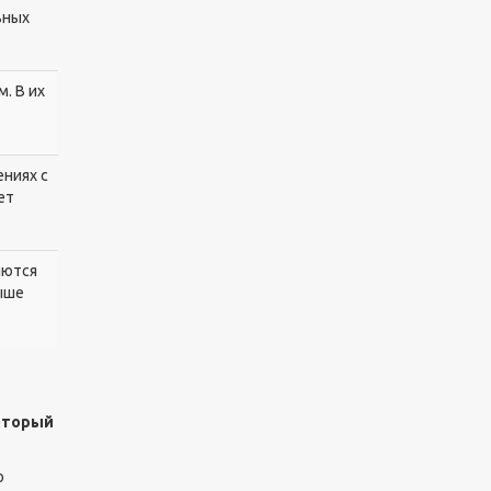
ьных
. В их
ниях с
ет
яются
ыше
который
о