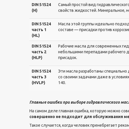
DIN 51524
Самый простой вид гидравлического
(H)
свойств жидкостей. Минеральное, н
DIN 51524
Масла этой группы идеально подход
часть 1
составе — присадки против коррозии
(HL)
DIN 51524
Рабочие масла для современных гид
часть 2
небольшими перепадами рабочего да
(HLP)
присадок.
DIN 51524
Эти масла разработаны специально 
часть 3
со своими задачами даже в условия
(HVLP)
140.
Главные ошибки при выборе гидравлического мас
На самом деле главная ошибка, которую можно со
совершенно не подходит для обслуживания м
Такое случается, когда человек пренебрегает реко