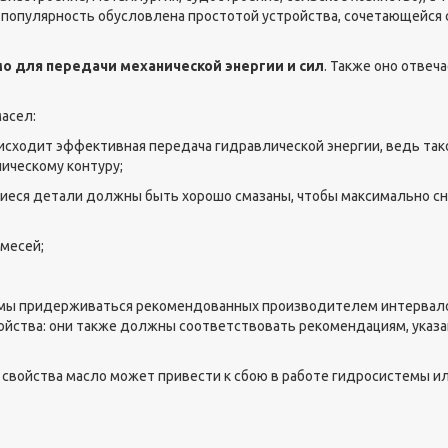
х популярность обусловлена простотой устройства, сочетающейся 
о для передачи механической энергии и сил
. Также оно отвеча
асел:
оисходит эффективная передача гидравлической энергии, ведь так
лическому контуру;
иеся детали должны быть хорошо смазаны, чтобы максимально с
имесей;
емы придерживаться рекомендованных производителем интервал
войства: они также должны соответствовать рекомендациям, указ
свойства масло может привести к сбою в работе гидросистемы ил